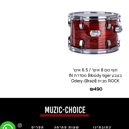
תוף טם 8 אינץ’ / 6.5 אינץ’
בצבע Bloody tiger מסדרת IN
ROCK מבית Odery-(Brazil)
₪
490
כתובתינו
שעות פתיחה
תפריט