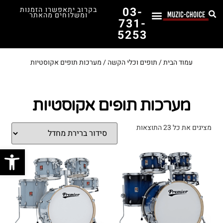
03-
בקרוב יתאפשרו הזמנות
ומשלוחים מהאתר
731-
5253
לימוד נגינה
תופים יד שנייה
תופים וכלי הקשה
כלי קשת וכלי נשיפה
אולפן, הגברה ומגברים
אורגנים, פסנתרים ומקלדות
גיטרות וכלי מיתר
ציוד למוזיקאים
המדריך לבחירת הגיטרה הראשונה שלך – כל מה שצריך לדעת!
עמוד הבית
/
תופים וכלי הקשה
/ מערכות תופים אקוסטיות
מערכות תופים אקוסטיות
מציגים את כל ⁦23⁩ התוצאות
פתח סרג