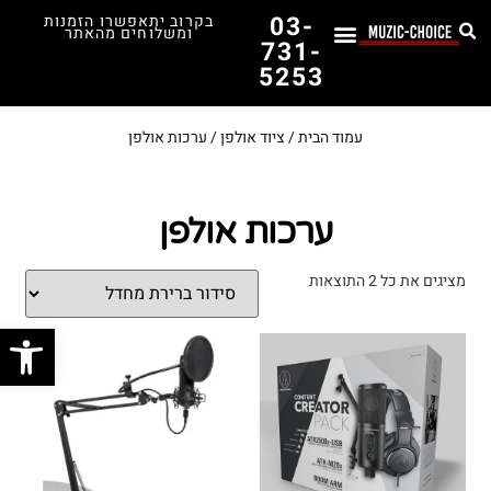
03-
בקרוב יתאפשרו הזמנות
ומשלוחים מהאתר
731-
5253
לימוד נגינה
תופים יד שנייה
תופים וכלי הקשה
כלי קשת וכלי נשיפה
אולפן, הגברה ומגברים
אורגנים, פסנתרים ומקלדות
גיטרות וכלי מיתר
ציוד למוזיקאים
המדריך לבחירת הגיטרה הראשונה שלך – כל מה שצריך לדעת!
עמוד הבית
/
ציוד אולפן
/ ערכות אולפן
ערכות אולפן
מציגים את כל ⁦2⁩ התוצאות
פתח סרג