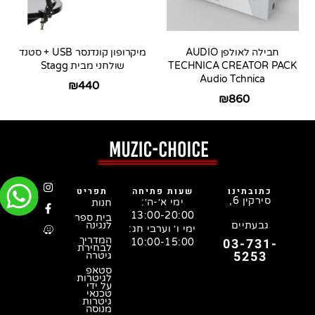
חבילה לאולפן AUDIO
מיקרופון קונדנסר USB + סטנד
TECHNICA CREATOR PACK
שולחני מבית Stagg
Audio Tchnica
₪
440
₪
860
כתובתינו
שעות פתיחה
תפריט
סירקין 6,
ימי א׳-ה׳:
חנות
13:00-20:00
בית ספר
גבעתיים
לנגינה
ימי ו׳ וערבי חג:
המדריך
03-731-
10:00-15:00
לבחירת
5253
גיטרה
סטאפ
לגיטרות
על ידי
טכנאי
גיטרות
מנוסה