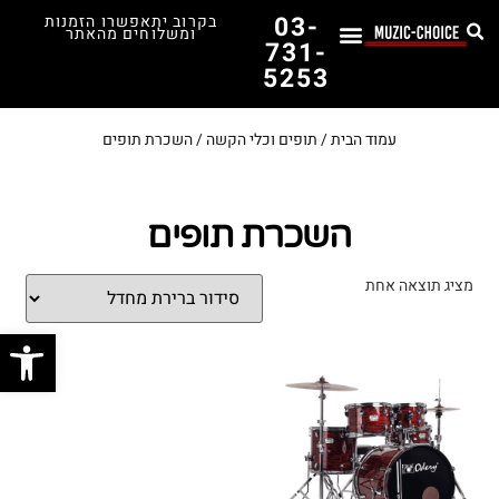
03-
בקרוב יתאפשרו הזמנות
ומשלוחים מהאתר
731-
5253
לימוד נגינה
תופים יד שנייה
תופים וכלי הקשה
כלי קשת וכלי נשיפה
אולפן, הגברה ומגברים
אורגנים, פסנתרים ומקלדות
גיטרות וכלי מיתר
ציוד למוזיקאים
המדריך לבחירת הגיטרה הראשונה שלך – כל מה שצריך לדעת!
עמוד הבית
/
תופים וכלי הקשה
/ השכרת תופים
השכרת תופים
מציג תוצאה אחת
פתח סרג