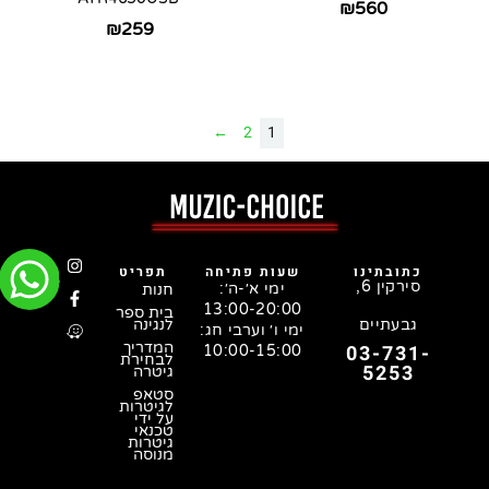
₪
560
₪
259
←
2
1
כתובתינו
שעות פתיחה
תפריט
סירקין 6,
ימי א׳-ה׳:
חנות
13:00-20:00
בית ספר
גבעתיים
לנגינה
ימי ו׳ וערבי חג:
המדריך
03-731-
10:00-15:00
לבחירת
5253
גיטרה
סטאפ
לגיטרות
על ידי
טכנאי
גיטרות
מנוסה