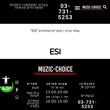
03-
בקרוב יתאפשרו הזמנות
ומשלוחים מהאתר
731-
5253
לימוד נגינה
תופים יד שנייה
תופים וכלי הקשה
כלי קשת וכלי נשיפה
אולפן, הגברה ומגברים
אורגנים, פסנתרים ומקלדות
גיטרות וכלי מיתר
ציוד למוזיקאים
המדריך לבחירת הגיטרה הראשונה שלך – כל מה שצריך לדעת!
עמוד הבית
/ מוצרים המתויגים “ESI”
ESI
פתח סרג
כתובתינו
שעות פתיחה
תפריט
סירקין 6,
ימי א׳-ה׳:
חנות
13:00-20:00
בית ספר
גבעתיים
לנגינה
ימי ו׳ וערבי חג:
המדריך
03-731-
10:00-15:00
לבחירת
5253
גיטרה