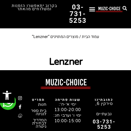
03-
בקרוב יתאפשרו הזמנות
ומשלוחים מהאתר
731-
5253
לימוד נגינה
תופים יד שנייה
תופים וכלי הקשה
כלי קשת וכלי נשיפה
אולפן, הגברה ומגברים
אורגנים, פסנתרים ומקלדות
גיטרות וכלי מיתר
ציוד למוזיקאים
המדריך לבחירת הגיטרה הראשונה שלך – כל מה שצריך לדעת!
עמוד הבית
/ מוצרים המתויגים “Lenzner”
Lenzner
פתח סרג
כתובתינו
שעות פתיחה
תפריט
סירקין 6,
ימי א׳-ה׳:
חנות
13:00-20:00
בית ספר
גבעתיים
לנגינה
ימי ו׳ וערבי חג:
המדריך
03-731-
10:00-15:00
לבחירת
5253
גיטרה