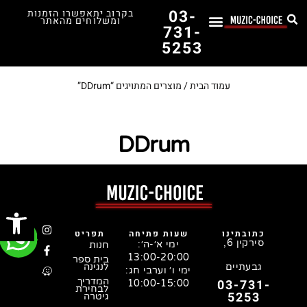
03-
בקרוב יתאפשרו הזמנות
ומשלוחים מהאתר
731-
5253
לימוד נגינה
תופים יד שנייה
תופים וכלי הקשה
כלי קשת וכלי נשיפה
אולפן, הגברה ומגברים
אורגנים, פסנתרים ומקלדות
גיטרות וכלי מיתר
ציוד למוזיקאים
המדריך לבחירת הגיטרה הראשונה שלך – כל מה שצריך לדעת!
עמוד הבית
/ מוצרים המתויגים “DDrum”
DDrum
פתח סרג
כתובתינו
שעות פתיחה
תפריט
סירקין 6,
ימי א׳-ה׳:
חנות
13:00-20:00
בית ספר
גבעתיים
לנגינה
ימי ו׳ וערבי חג:
המדריך
03-731-
10:00-15:00
לבחירת
5253
גיטרה