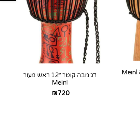
דג’מבה חבלים מעץ 8″ Meinl
דג׳מבה קוטר ״12 ראש מעור
Meinl
₪
720