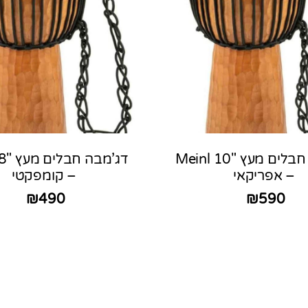
דג’מבה חבלים מעץ 10″ Meinl
– אפריקאי
– קומפקטי
₪
490
₪
590