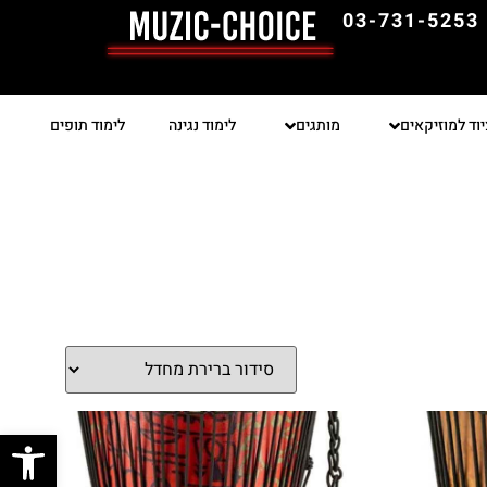
03-731-5253
יוד למוזיקאים
מותגים
לימוד נגינה
לימוד תופים
פתח סרגל