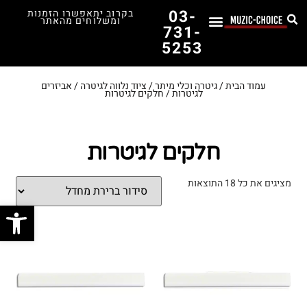
03-
בקרוב יתאפשרו הזמנות
ומשלוחים מהאתר
731-
5253
לימוד נגינה
תופים יד שנייה
תופים וכלי הקשה
כלי קשת וכלי נשיפה
אולפן, הגברה ומגברים
אורגנים, פסנתרים ומקלדות
גיטרות וכלי מיתר
ציוד למוזיקאים
המדריך לבחירת הגיטרה הראשונה שלך – כל מה שצריך לדעת!
עמוד הבית
/
גיטרה וכלי מיתר
/
ציוד נלווה לגיטרה
/
אביזרים
לגיטרות
/ חלקים לגיטרות
חלקים לגיטרות
מציגים את כל ⁦18⁩ התוצאות
פתח סרג