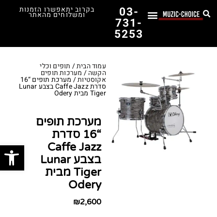
03-
בקרוב יתאפשרו הזמנות
ומשלוחים מהאתר
731-
5253
לימוד נגינה
תופים יד שנייה
תופים וכלי הקשה
כלי קשת וכלי נשיפה
אולפן, הגברה ומגברים
אורגנים, פסנתרים ומקלדות
גיטרות וכלי מיתר
ציוד למוזיקאים
המדריך לבחירת הגיטרה הראשונה שלך – כל מה שצריך לדעת!
עמוד הבית
/
תופים וכלי
הקשה
/
מערכות תופים
אקוסטיות
/ מערכת תופים “16
סדרת Caffe Jazz בצבע Lunar
Tiger מבית Odery
מערכת תופים
“16 סדרת
פתח סרג
Caffe Jazz
בצבע Lunar
Tiger מבית
Odery
₪
2,600