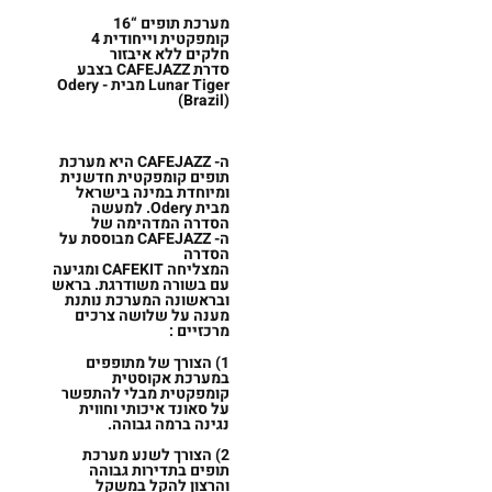
מערכת תופים “16
קומפקטית וייחודית 4
חלקים ללא איבזור
סדרת
CAFEJAZZ
בצבע
Lunar Tiger מבית Odery -
(Brazil)
ה-
CAFEJAZZ
היא מערכת
תופים קומפקטית חדשנית
ומיוחדת במינה בישראל
מבית Odery. למעשה
הסדרה המדהימה של
ה-
CAFEJAZZ
מבוססת על
הסדרה
המצליחה
CAFEKIT
ומגיעה
עם בשורה משודרגת. בראש
ובראשונה המערכת נותנת
מענה על שלושה צרכים
מרכזיים :
1) הצורך של מתופפים
במערכת אקוסטית
קומפקטית מבלי להתפשר
על סאונד איכותי וחווית
נגינה ברמה גבוהה.
2) הצורך לשנע מערכת
תופים בתדירות גבוהה
והרצון להקל במשקל