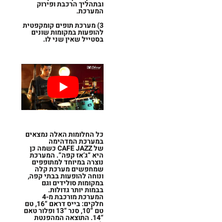
ובתהליך הרכבת ופירוק
המערכת.
3) מערכת תופים קומקפטית
להופעות במקומות שונים
בסטייל שאין שני לו.
כל החלומות האלה נמצאים
במערכת המדהימה
של
JAZZ
CAFE
כשמה כן
היא “ג’אז קפה”. המערכת
נוצרה במיוחד למתופפים
שמחפשים מערכת קלה
ונוחה להופעות בבתי קפה,
במקומות סולידים וגם
בבמות יותר גדולות.
המערכת מורכבת מ-4
חלקים: בייס דראם “16, טם
טם “10, סנר “13 ופלור טאם
“14. התוצאה המהפנטת