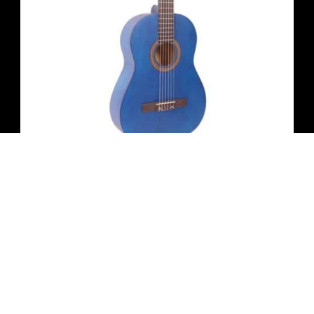
גיטרה קלאסית 1/2 כחולה מט + תיק INFINITY
₪
380