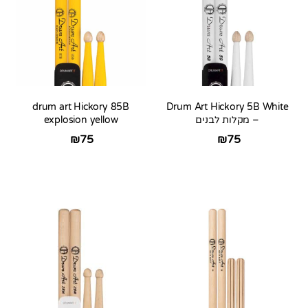
drum art Hickory 85B
Drum Art Hickory 5B White
– מקלות לבנים
explosion yellow
₪
75
₪
75