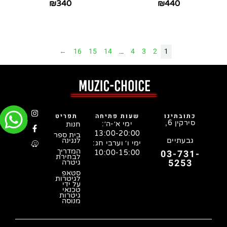
₪
340
₪
440
←
16
15
14
…
4
3
2
1
כתובתינו
שעות פתיחה
תפריט
סירקין 6,
ימי א׳-ה׳:
חנות
13:00-20:00
בית ספר
גבעתיים
לנגינה
ימי ו׳ וערבי חג:
המדריך
03-731-
10:00-15:00
לבחירת
5253
גיטרה
סטאפ
לגיטרות
על ידי
טכנאי
גיטרות
מנוסה