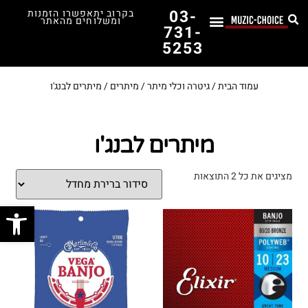
03-
בקרוב יתאפשרו הזמנות
ומשלוחים מהאתר
731-
5253
לימוד נגינה
תופים יד שנייה
תופים וכלי הקשה
כלי קשת וכלי נשיפה
אולפן, הגברה ומגברים
אורגנים, פסנתרים ומקלדות
גיטרות וכלי מיתר
ציוד למוזיקאים
המדריך לבחירת הגיטרה הראשונה שלך – כל מה שצריך לדעת!
עמוד הבית
/
גיטרה וכלי מיתר
/
מיתרים
/ מיתרים לבנג'ו
מיתרים לבנג'ו
מציגים את כל ⁦2⁩ התוצאות
פתח סרג