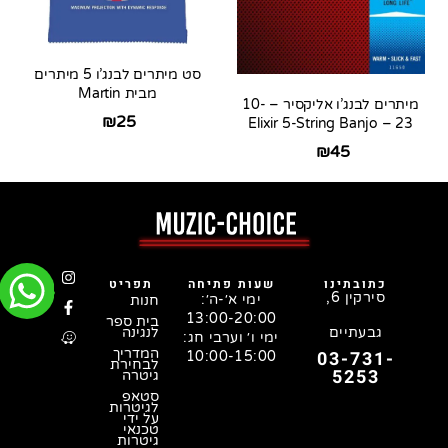
סט מיתרים לבנג’ו 5 מיתרים
מבית Martin
מיתרים לבנג’ו אליקסיר – 10-
₪
25
23 – Elixir 5-String Banjo
₪
45
כתובתינו
שעות פתיחה
תפריט
סירקין 6,
ימי א׳-ה׳:
חנות
13:00-20:00
בית ספר
גבעתיים
לנגינה
ימי ו׳ וערבי חג:
המדריך
03-731-
10:00-15:00
לבחירת
5253
גיטרה
סטאפ
לגיטרות
על ידי
טכנאי
גיטרות