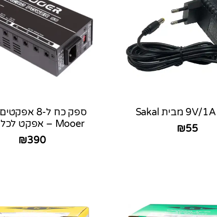
S
ספק כח ל-8 אפק
Mooer – אפקט לכלי נגינה
₪
55
₪
390