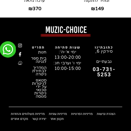
ומהיר להתקנה
ערכה מלאה
₪
370
₪
149
כתובתינו
שעות פתיחה
תפריט
סירקין 6,
ימי א׳-ה׳:
חנות
13:00-20:00
בית ספר
גבעתיים
לנגינה
ימי ו׳ וערבי חג:
המדריך
03-731-
10:00-15:00
לבחירת
5253
גיטרה
סטאפ
לגיטרות
על ידי
טכנאי
גיטרות
מנוסה
הצהרת נגישות
מדיניות הפרטיות
מדיניות עוגיות
מדיניות משלוחים והחזרות
תקנון אתר
יצירת קשר
מקדם אתרים