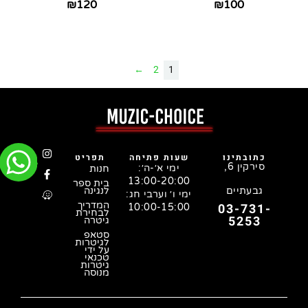
₪
120
₪
100
←
2
1
כתובתינו
שעות פתיחה
תפריט
סירקין 6,
ימי א׳-ה׳:
חנות
13:00-20:00
בית ספר
גבעתיים
לנגינה
ימי ו׳ וערבי חג:
המדריך
03-731-
10:00-15:00
לבחירת
5253
גיטרה
סטאפ
לגיטרות
על ידי
טכנאי
גיטרות
מנוסה