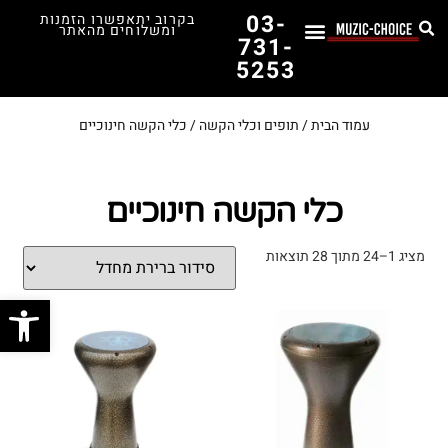
03-
בקרוב יתאפשרו הזמנות
ומשלוחים מהאתר
731-
5253
לימוד נגינה
תופים יד שנייה
תופים וכלי הקשה
כלי קשת וכלי נשיפה
אולפן, הגברה ומגברים
אורגנים, פסנתרים ומקלדות
גיטרות וכלי מיתר
ציוד למוזיקאים
המדריך לבחירת הגיטרה הראשונה שלך – כל מה שצריך לדעת!
עמוד הבית
/
תופים וכלי הקשה
/ כלי הקשה חינוכיים
כלי הקשה חינוכיים
מציג 1–24 מתוך 28 תוצאות
פתח סרג