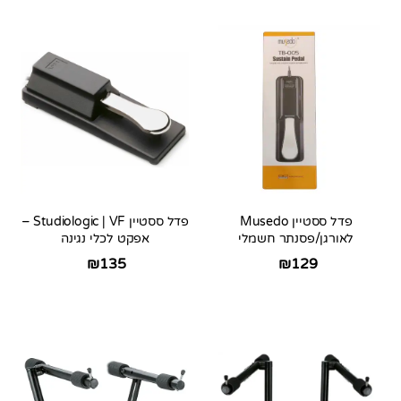
פדל ססטיין Musedo
פדל ססטיין Studiologic | VF –
לאורגן/פסנתר חשמלי
אפקט לכלי נגינה
₪
135
₪
129