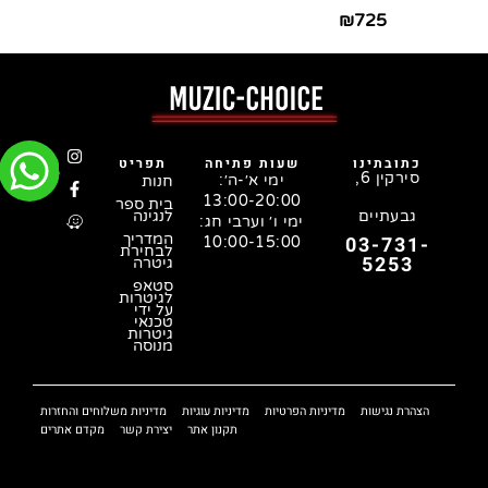
₪
725
כתובתינו
שעות פתיחה
תפריט
סירקין 6,
ימי א׳-ה׳:
חנות
13:00-20:00
בית ספר
גבעתיים
לנגינה
ימי ו׳ וערבי חג:
המדריך
03-731-
10:00-15:00
לבחירת
5253
גיטרה
סטאפ
לגיטרות
על ידי
טכנאי
גיטרות
מנוסה
הצהרת נגישות
מדיניות הפרטיות
מדיניות עוגיות
מדיניות משלוחים והחזרות
תקנון אתר
יצירת קשר
מקדם אתרים