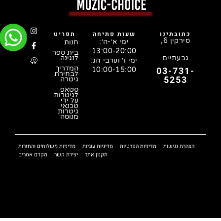
כתובתינו
שעות פתיחה
תפריט
סירקין 6,
ימי א׳-ה׳:
חנות
13:00-20:00
בית ספר
גבעתיים
לנגינה
ימי ו׳ וערבי חג:
המדריך
03-731-
10:00-15:00
לבחירת
5253
גיטרה
סטאפ
לגיטרות
על ידי
טכנאי
גיטרות
מנוסה
הצהרת נגישות
מדיניות הפרטיות
מדיניות עוגיות
מדיניות משלוחים והחזרות
תקנון אתר
יצירת קשר
מקדם אתרים