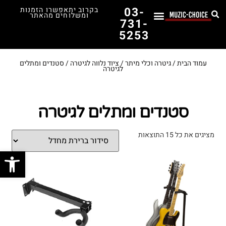
03-
בקרוב יתאפשרו הזמנות
ומשלוחים מהאתר
731-
5253
לימוד נגינה
תופים יד שנייה
תופים וכלי הקשה
כלי קשת וכלי נשיפה
אולפן, הגברה ומגברים
אורגנים, פסנתרים ומקלדות
גיטרות וכלי מיתר
ציוד למוזיקאים
המדריך לבחירת הגיטרה הראשונה שלך – כל מה שצריך לדעת!
עמוד הבית
/
גיטרה וכלי מיתר
/
ציוד נלווה לגיטרה
/ סטנדים ומתלים
לגיטרה
סטנדים ומתלים לגיטרה
מציגים את כל ⁦15⁩ התוצאות
פתח סרג