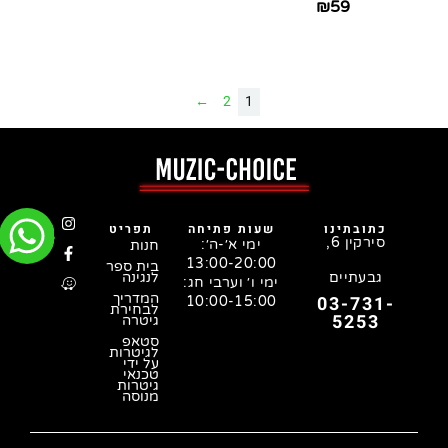
₪
59
←
2
1
כתובתינו
שעות פתיחה
תפריט
סירקין 6,
ימי א׳-ה׳:
חנות
13:00-20:00
בית ספר
גבעתיים
לנגינה
ימי ו׳ וערבי חג:
המדריך
03-731-
10:00-15:00
לבחירת
5253
גיטרה
סטאפ
לגיטרות
על ידי
טכנאי
גיטרות
מנוסה