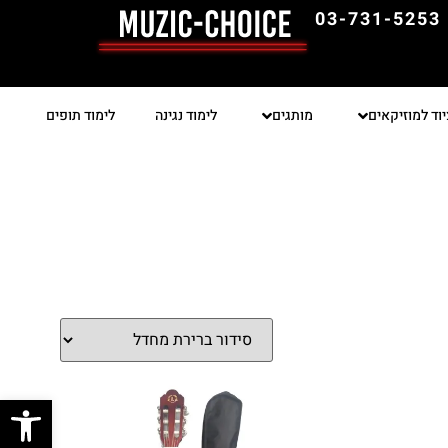
03-731-5253
יוד למוזיקאים
מותגים
לימוד נגינה
לימוד תופים
פתח סרגל