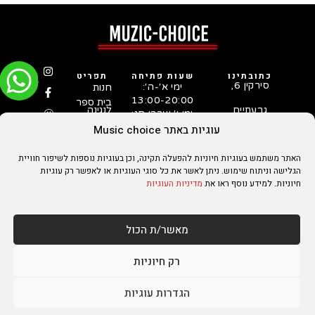
כתובתינו
שעות פתיחה
תפריט
סירקין 6,
ימי א׳-ה׳:
חנות
13:00-20:00
בית ספר
גבעתיים
לנגינה
ימי ו׳ וערבי חג:
המדריך
03-731-
10:00-15:00
עוגיות באתר Music choice
לבחירת
5253
גיטרה
סטאפ
האתר משתמש בעוגיות חיוניות להפעלה תקינה, וכן בעוגיות נוספות לשיפור חוויית
לגיטרות
על ידי
הגלישה וניתוח שימוש. ניתן לאשר את כל סוגי העוגיות או לאפשר רק עוגיות
טכנאי
חיוניות. למידע נוסף ראו את
מדיניות העוגיות
גיטרות
מנוסה
מאשר/ת הכול
הצהרת נגישות
מדיניות הפרטיות
מדיניות עוגיות
מדיניות משלוחים והחזרות
תקנון אתר
יצירת קשר
מקדם אתרים
רק חיוניות
הגדרות עוגיות