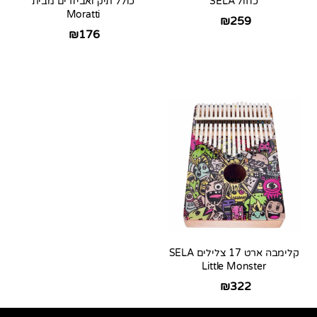
כחול SELA
כולל תיק ואביזרים מבית
Moratti
₪
259
₪
176
קלימבה ארט 17 צלילים SELA
Little Monster
₪
322