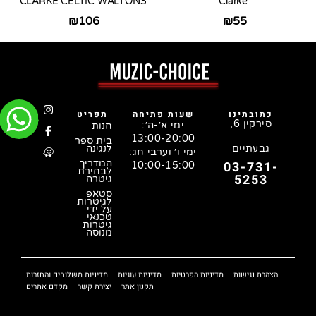
CLARKE CELTIC WALTONS
Clarke
₪
106
₪
55
כתובתינו
שעות פתיחה
תפריט
סירקין 6,
ימי א׳-ה׳:
חנות
13:00-20:00
בית ספר
גבעתיים
לנגינה
ימי ו׳ וערבי חג:
המדריך
03-731-
10:00-15:00
לבחירת
5253
גיטרה
סטאפ
לגיטרות
על ידי
טכנאי
גיטרות
מנוסה
הצהרת נגישות
מדיניות הפרטיות
מדיניות עוגיות
מדיניות משלוחים והחזרות
תקנון אתר
יצירת קשר
מקדם אתרים