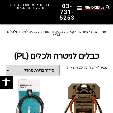
03-
בקרוב יתאפשרו הזמנות
ומשלוחים מהאתר
731-
5253
לימוד נגינה
תופים יד שנייה
תופים וכלי הקשה
כלי קשת וכלי נשיפה
אולפן, הגברה ומגברים
אורגנים, פסנתרים ומקלדות
גיטרות וכלי מיתר
ציוד למוזיקאים
המדריך לבחירת הגיטרה הראשונה שלך – כל מה שצריך לדעת!
עמוד הבית
/
ציוד למוזיקאים
/
כבלים ומתאמים
/ כבלים לגיטרה ולכלים
(PL)
כבלים לגיטרה ולכלים (PL)
מציג 1–24 מתוך 25 תוצאות
פתח סרג