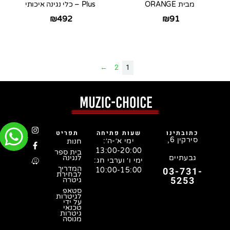
מבית ORANGE
Plus – כלי נגינה איכותי
₪
492
₪
91
←
2
1
כתובתינו
שעות פתיחה
תפריט
סירקין 6,
ימי א׳-ה׳:
חנות
13:00-20:00
בית ספר
גבעתיים
לנגינה
ימי ו׳ וערבי חג:
המדריך
03-731-
10:00-15:00
לבחירת
5253
גיטרה
סטאפ
לגיטרות
על ידי
טכנאי
גיטרות
מנוסה