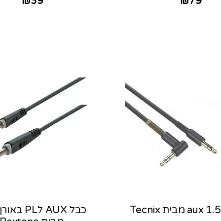
₪
39
₪
79