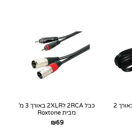
כבל 2PL מונו ל AUX באורך 2
כבל 2RCA ל2XLR באורך 3 מ’
מבית Roxtone
₪
69