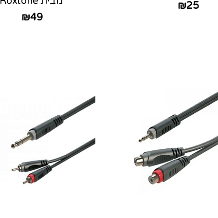
מבית Roxtone
₪
25
₪
49