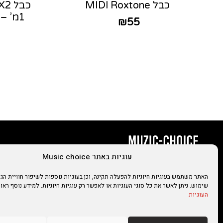
כבל MIDI Roxtone
1מ’ – כבל לנגנים מקצועיים
₪
55
עוגיות באתר Music choice
כתובתינו
האתר משתמש בעוגיות חיוניות להפעלה תקינה, וכן בעוגיות נוספות לשיפור חוויית הגל
סירקין 6, גבעתיים
ימי א׳-ה׳: 13:00-20:00
שימוש. ניתן לאשר את כל סוגי העוגיות או לאפשר רק עוגיות חיוניות. למידע נוסף ראו
ימי ו׳ וערבי חג: 00
03-731-5253
העוגיות