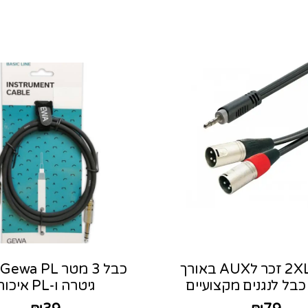
כבל 2XLR זכר לAUX באורך
גיטרה ו-PL איכותי