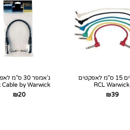
6 כבלים 15 ס”מ לאפקטים
ג’אמפר 30 ס”מ 
 Cable by Warwick
RCL Warwick
₪
20
₪
39