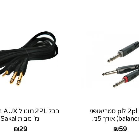
כבל 2pl לpl סטריאופני
מ’ מבית Sakal
₪
29
₪
59