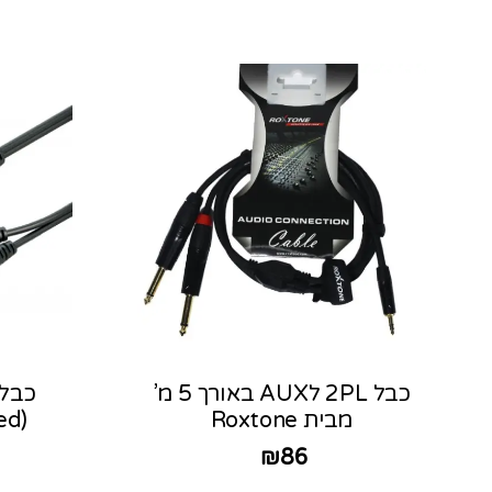
כבל 2PL לAUX באורך 5 מ’
מבית Roxtone
(balanced) אורך 5מ.
₪
86