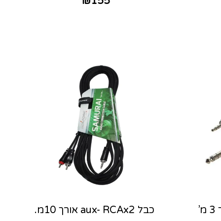
₪
155
כבל AUX לPL באורך 3 מ’
כבל aux- RCAx2 אורך 10מ.