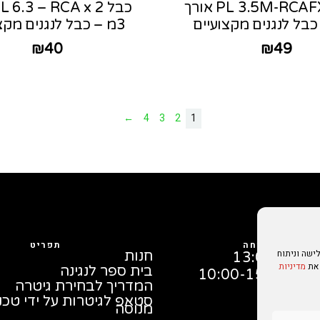
כבל PL 3.5M-RCAFX2 אורך
3מ – כבל לנגנים מקצועיים
₪
40
₪
49
←
4
3
2
1
שעות פתיחה
תפריט
ישה וניתוח
חנות
 את
מדיניות
בית ספר לנגינה
10:00-15:
המדריך לבחירת גיטרה
סטאפ לגיטרות על ידי טכנ
מנוסה