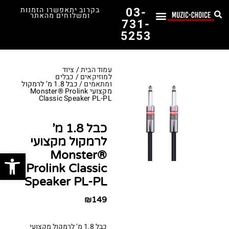
03-
בקרוב יתאפשרו הזמנות
ומשלוחים מהאתר
731-
5253
לימוד נגינה
תופים יד שנייה
תופים וכלי הקשה
כלי קשת וכלי נשיפה
אולפן, הגברה ומגברים
אורגנים, פסנתרים ומקלדות
גיטרות וכלי מיתר
ציוד למוזיקאים
המדריך לבחירת הגיטרה הראשונה שלך – כל מה שצריך לדעת!
עמוד הבית
/
ציוד
למוזיקאים
/
כבלים
ומתאמים
/ כבל 1.8 מ’ לרמקול
מקצועי Monster® Prolink
Classic Speaker PL-PL
כבל 1.8 מ’
לרמקול מקצועי
פתח סרג
Monster®
Prolink Classic
Speaker PL-PL
₪
149
כבל 1.8 מ’ לרמקול מקצועי