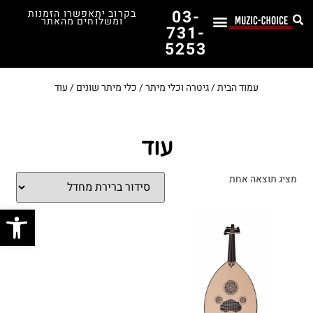
03-
בקרוב יתאפשרו הזמנות
ומשלוחים מהאתר
731-
5253
לימוד נגינה
תופים יד שנייה
תופים וכלי הקשה
כלי קשת וכלי נשיפה
אולפן, הגברה ומגברים
אורגנים, פסנתרים ומקלדות
גיטרות וכלי מיתר
ציוד למוזיקאים
המדריך לבחירת הגיטרה הראשונה שלך – כל מה שצריך לדעת!
עמוד הבית
/
גיטרה וכלי מיתר
/
כלי מיתר שונים
/ עוד
עוד
מציג תוצאה אחת
פתח סרג