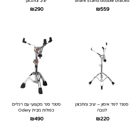
Snare Stand double braced
יציב ומתכוונן
₪
290
₪
559
סטנד לפד אימון – יציב ומתכוונן
סטנד סנר מקצועי עם רגליים
לגובה
כפולות מבית Odery
₪
490
₪
220