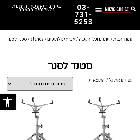
03-
בקרוב יתאפשרו הזמנות
ומשלוחים מהאתר
731-
5253
המדריך לבחירת הגיטרה הראשונה שלך – כל מה שצריך לדעת!
עמוד הבית
/
תופים וכלי הקשה
/
אביזרים לתופים
/
stands
/ סטנד לסנר
סטנד לסנר
מציגים את כל ⁦7⁩ התוצאות
פתח סרג