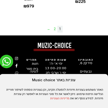
₪
225
₪
979
←
2
1
כתובתינו
שעות פתיחה
תפריט
סירקין 6,
ימי א׳-ה׳:
חנות
13:00-20:00
בית ספר
גבעתיים
לנגינה
ימי ו׳ וערבי חג:
המדריך
03-731-
10:00-15:00
לבחירת
עוגיות באתר Music choice
5253
גיטרה
סטאפ
האתר משתמש בעוגיות חיוניות להפעלה תקינה, וכן בעוגיות נוספות לשיפור חוויית
לגיטרות
על ידי
הגלישה וניתוח שימוש. ניתן לאשר את כל סוגי העוגיות או לאפשר רק עוגיות
טכנאי
גיטרות
חיוניות. למידע נוסף ראו את
מדיניות העוגיות
מנוסה