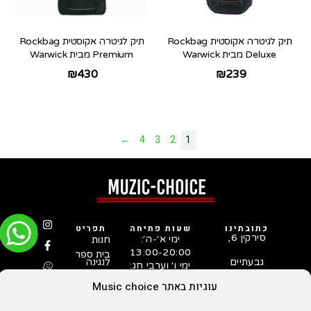
תיק לגיטרה אקוסטית Rockbag
תיק לגיטרה אקוסטית Rockbag
Deluxe מבית Warwick
Premium מבית Warwick
₪
430
₪
239
←
4
3
2
1
כתובתינו
שעות פתיחה
תפריט
סירקין 6,
ימי א׳-ה׳:
חנות
13:00-20:00
בית ספר
גבעתיים
לנגינה
ימי ו׳ וערבי חג:
המדריך
03-731-
10:00-15:00
לבחירת
עוגיות באתר Music choice
5253
גיטרה
סטאפ