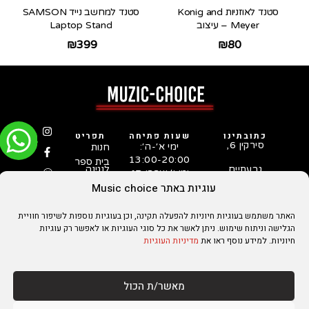
סטנד לאוזניות Konig and
סטנד למחשב נייד SAMSON
Meyer – עיצוב
Laptop Stand
₪
399
₪
80
כתובתינו
שעות פתיחה
תפריט
סירקין 6,
ימי א׳-ה׳:
חנות
13:00-20:00
בית ספר
גבעתיים
לנגינה
ימי ו׳ וערבי חג:
המדריך
03-731-
10:00-15:00
עוגיות באתר Music choice
לבחירת
5253
גיטרה
סטאפ
האתר משתמש בעוגיות חיוניות להפעלה תקינה, וכן בעוגיות נוספות לשיפור חוויית
לגיטרות
הגלישה וניתוח שימוש. ניתן לאשר את כל סוגי העוגיות או לאפשר רק עוגיות
על ידי
טכנאי
חיוניות. למידע נוסף ראו את
מדיניות העוגיות
גיטרות
מנוסה
מאשר/ת הכול
הצהרת נגישות
מדיניות הפרטיות
מדיניות עוגיות
מדיניות משלוחים והחזרות
תקנון אתר
יצירת קשר
מקדם אתרים