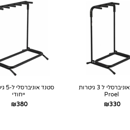
סטנד אוניברסלי ל 3 גיטרות
סטנד או
Proel
ייחודי
₪
380
₪
330