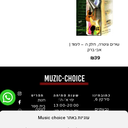
שירים וגיטרה, חלק ה – לימוד |
אבי ברק
₪
39
כתובתינו
שעות פתיחה
תפריט
סירקין 6,
ימי א׳-ה׳:
חנות
13:00-20:00
בית ספר
גבעתיים
לנגינה
ימי ו׳ וערבי חג:
המדריך
03-731-
10:00-15:00
עוגיות באתר Music choice
לבחירת
5253
גיטרה
סטאפ