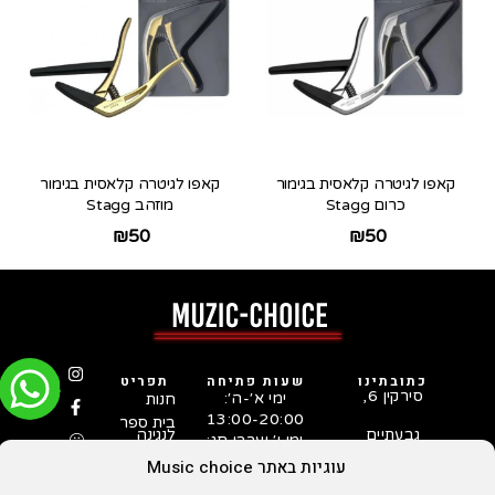
קאפו לגיטרה קלאסית בגימור
קאפו לגיטרה קלאסית בגימור
כרום Stagg
מוזהב Stagg
₪
50
₪
50
כתובתינו
שעות פתיחה
תפריט
סירקין 6,
ימי א׳-ה׳:
חנות
13:00-20:00
בית ספר
גבעתיים
לנגינה
ימי ו׳ וערבי חג:
המדריך
03-731-
10:00-15:00
עוגיות באתר Music choice
לבחירת
5253
גיטרה