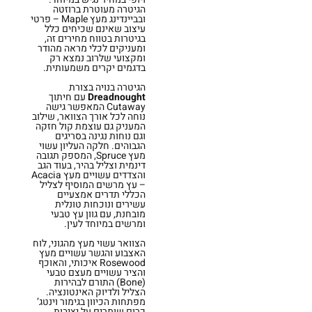
הגיטרה מעוטרת ברוזטה
ובביינדינג מעץ Maple – פרטי
עיצוב שאינם שכיחים כלל
בגיטרות בטווח מחירים זה,
ומעניקים לכלי מראה מהודר
ומקצועי שלרוב נמצא רק
בדגמים יקרים משמעותית.
הגיטרה בנויה בצורת
Dreadnought
עם חיתוך
Cutaway המאפשר גישה
נוחה לכל אורך הצוואר, שילוב
המעניק גם עוצמת קול חזקה
וגם נוחות נגינה בסריגים
הגבוהים. חלקה העליון עשוי
מעץ Spruce, המספק תגובה
דינמית וצליל בהיר, בעוד הגב
והצדדים עשויים מעץ Acacia
– עץ מרשים המוסיף לצליל
הכללי תדרים אמצעיים
עשירים ונוכחות טונלית
מובחנת, עם גוון עץ טבעי
ומרשים במיוחד לעין.
הצוואר עשוי מעץ מהגוני, לוח
האצבוע והגשר עשויים מעץ
Rosewood איכותי, והאוכף
והציר עשויים מעצם טבעי
(Bone) התורם לבהירות
הצליל ולדיוק האינטונציה.
מפתחות הכיוון בגימור וינטג’
כרום שומרים על יציבות