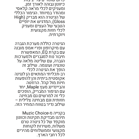
כיוונון גבוהה לאורך זמן,
ומעניקים לכלי מראה קלאסי
ומהודר במיוחד. הגימור הכללי
של הגיטרה הוא מבריק (High
Gloss), המדגיש את יופיים
הטבעי של העצים ומעניק
לכלי חזות מקצועית
ויוקרתית.
הגיטרה כוללת מערכת הגברה
עם מיקרופון ופרי-אמפ מובנה
עם בקרת EQ, המאפשרת
חיבור נוח למגברים ולמערכות
הגברה, עם שליטה מלאה על
טונציה ועוצמה. שילוב זה
הופך את הגיטרה לכלי
רב-תכליתי המתאים הן לנגינה
אקוסטית ביתית והן להופעות
חיות מול קהל. הרוזטה
והביינדינג מעץ Maple, יחד
עם הגימור המבריק, הופכים
כלי זה למרשים גם מבחינה
חזותית וגם מבחינה צלילית –
שילוב נדיר בטווח המחיר הזה.
בקנייה מ-Muzic Choice
תיהנו מבדיקת תקינות וכוונון
מוקפד של כל גיטרה טרם
משלוח, משירות לקוחות
מקצועי וממשלוחים מהירים
לכל רחבי הארץ.