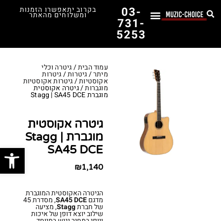
03-
בקרוב יתאפשרו הזמנות
ומשלוחים מהאתר
731-
5253
לימוד נגינה
תופים יד שנייה
תופים וכלי הקשה
כלי קשת וכלי נשיפה
אולפן, הגברה ומגברים
אורגנים, פסנתרים ומקלדות
גיטרות וכלי מיתר
ציוד למוזיקאים
המדריך לבחירת הגיטרה הראשונה שלך – כל מה שצריך לדעת!
עמוד הבית
/
גיטרה וכלי
מיתר
/
גיטרות
/
גיטרות
אקוסטיות
/
גיטרות אקוסטיות
מוגברות
/ גיטרה אקוסטית
מוגברת Stagg | SA45 DCE
גיטרה אקוסטית
מוגברת Stagg |
פתח סרג
SA45 DCE
₪
1,140
הגיטרה האקוסטית המוגברת
מדגם
SA45 DCE
, מסדרת 45
של חברת
Stagg
, מציעה
שילוב יוצא דופן של איכות
ויופי במחיר נגיש במיוחד.