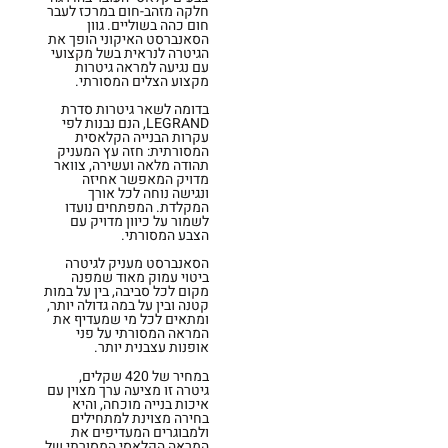
חלקה מזהב-חום במרכז לעבר
חום כהה בשוליים. גוון
הסאנברסט האיקוני הופך את
הגיטרה לנראית בשל מקצועי
עם נגיעה למראה גיטרות
מקצוע הצלים המסורתי.
בדומה לשאר גיטרות סדרת
LEGRAND, הנם נבנות לפי
עקרות הבנייה הקלאסית
המסורתית: חזה עץ המעניק
תהודה מלאה ועשירה, צוואר
מדויק המאפשר אחיזה
ונגישה נוחה לכל אורך
המקלדת. המפתחים נועדו
לשמור על כיוון מדויק עם
הצבע המסורתי.
הסאנברסט מעניק לגיטרה
ביטוי עמוק מאוד שמפנה
מקום לכל סביבה, בין על במות
קטנה ובין על במה גדולה יותר,
ומתאים לכל מי שמעדיף את
המראה המסורתי על פני
אופנות עצבנית יותר.
במחיר של 420 שקלים,
גיטרה זו מציעה ערך מצוין עם
איכות בנייה מוכחה, והיא
בחירה מצוינת למתחילים
ולמבוגרים המעדיפים את
המראה הקלאסי המסורתי של