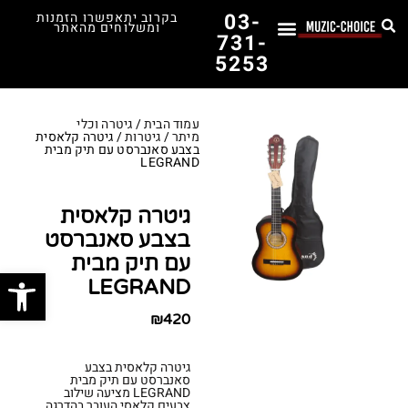
03-
בקרוב יתאפשרו הזמנות
ומשלוחים מהאתר
731-
5253
לימוד נגינה
תופים יד שנייה
תופים וכלי הקשה
כלי קשת וכלי נשיפה
אולפן, הגברה ומגברים
אורגנים, פסנתרים ומקלדות
גיטרות וכלי מיתר
ציוד למוזיקאים
המדריך לבחירת הגיטרה הראשונה שלך – כל מה שצריך לדעת!
עמוד הבית
/
גיטרה וכלי
מיתר
/
גיטרות
/ גיטרה קלאסית
בצבע סאנברסט עם תיק מבית
LEGRAND
גיטרה קלאסית
בצבע סאנברסט
עם תיק מבית
פתח סרג
LEGRAND
₪
420
גיטרה קלאסית בצבע
סאנברסט עם תיק מבית
LEGRAND מציעה שילוב
צבעים קלאסי העובר בהדרגה