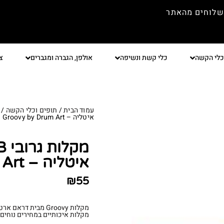
שלוחים מהאתר
כלי הקשה
כלי קשת ונשיפה
אולפן, הגברה ומגברים
צ
עמוד הבית
/
תופים וכלי הקשה
/
איטליה – Groovy by Drum Art
איטליה – Groovy by Drum Art
₪
55
מקלות Groovy מבית דראם ארט איטליה
מקלות איכותיים במחירים נוחים