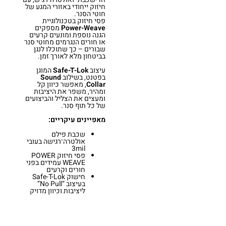
חיזוק ייחודי באזורי המגע של
חוטי הסנר.
פסי חיזוק בטכנולוגיית
Power-Weave
מספקים
הגנה נוספת ומונעים קרעים
או חורים הנגרמים מחוטי סנר
שבורים – כך שתוכלו לנגן
בביטחון מלא לאורך זמן.
עיצוב
Safe-T-Lok
המוגן
בפטנט, בשילוב
Sound
Collar
, מאפשר כיוון קל
ומהיר, משפר את היציבות
ומעצים את הצליל והביצועים
של כל תוף סנר.
מאפיינים עיקריים:
שכבת פילם
אולטרה־רגישה בעובי
3mil
פסי חיזוק POWER
WEAVE עמידים בפני
חורים וקרעים
חישוק Safe-T-Lok
בעיצוב “No Pull”
ליציבות וכיוון מדויק