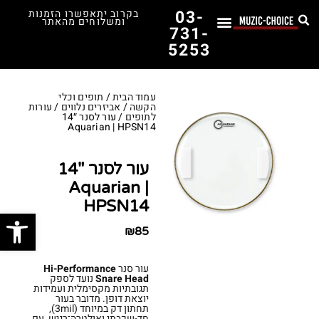
03-
בקרוב יתאפשרו הזמנות
ומשלוחים מהאתר
731-
5253
לימוד נגינה
תופים יד שנייה
תופים וכלי הקשה
כלי קשת וכלי נשיפה
אולפן, הגברה ומגברים
אורגנים, פסנתרים ומקלדות
גיטרות וכלי מיתר
ציוד למוזיקאים
המדריך לבחירת הגיטרה הראשונה שלך – כל מה שצריך לדעת!
עמוד הבית
/
תופים וכלי
הקשה
/
אביזרים נלווים
/
עורות
לתופים
/ עור לסנר 14″
Aquarian | HPSN14
עור לסנר 14″
Aquarian |
HPSN14
פתח סרג
₪
85
עור סנר
Hi-Performance
Snare Head
נועד לספק
תגובתיות מקסימלית ועמידות
יוצאת דופן. מדובר בעור
תחתון דק במיוחד (3mil),
חד-שכבתי ואולטרה־רגיש, עם