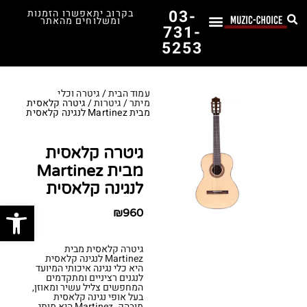
03-
בקרוב יתאפשרו הזמנות
ומשלוחים מהאתר
731-
5253
לימוד נגינה
תופים יד שנייה
תופים וכלי הקשה
כלי קשת וכלי נשיפה
אולפן, הגברה ומגברים
אורגנים, פסנתרים ומקלדות
גיטרות וכלי מיתר
ציוד למוזיקאים
המדריך לבחירת הגיטרה הראשונה שלך – כל מה שצריך לדעת!
עמוד הבית
/
גיטרה וכלי
מיתר
/
גיטרות
/ גיטרה קלאסית
מבית Martinez לנגינה קלאסית
גיטרה קלאסית
מבית Martinez
לנגינה קלאסית
פתח סרג
₪
960
גיטרה קלאסית מבית
Martinez לנגינה קלאסית
היא כלי נגינה איכותי המיועד
לנגנים רציניים ומתקדמים
המחפשים צליל עשיר ומאוזן,
בעל אופי נגינה קלאסית
מובהק. Martinez היא מותג