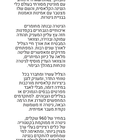
עם מוניטין מסורתי בעולם כלי
הנגינה הקלאסית, והשם שלו
מצטבר עם אמינות ונאמנות
בבניית גיטרות.
הגיטרה נבנתה מחומרים
איכותיים הנבחרים בקפדנות:
חזה עץ עליון המעניק תהודה
עמוקה ובהירה, וצוואר
המבטיח את אורך חיי הצליל
לאורך שנים רבות. המפתחים
מדויקים ומאפשרים שליטה
מלאה על כיוון המיתרים,
והצוואר העדין מוסיף לגיטרה
נוכחות במהלך הבימוי.
הצליל עשיר ומתברר בכל
טווחי התדר, ומעניק לנגן
ביצירות קלאסיות מורכבות
במידה דומה, מבלי לאבד
מפרטים בבסים הנמוכים או
בצלילים הגבוהים. למתקדמים
המחפשים לשדרג את הרמה
הבאה, גיטרה זו משמשת
נקודת מעבר אמיתית.
במחיר של 960 שקלים,
גיטרה זו ממוקמת בקטגוריה
של כלים רציניים בעלי ערך
מצוין ביותר, ומתאימה למי
שמחפש להתקדם בנגינה