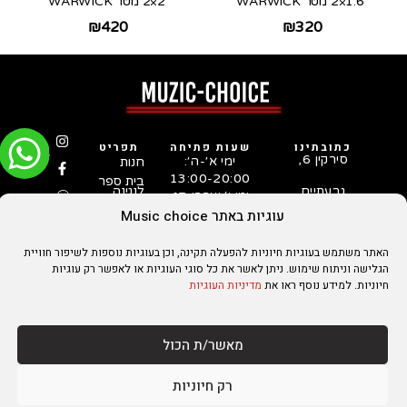
1.6×2 מטר WARWICK
2×2 מטר WARWICK
₪
420
₪
320
כתובתינו
שעות פתיחה
תפריט
סירקין 6,
ימי א׳-ה׳:
חנות
13:00-20:00
בית ספר
גבעתיים
לנגינה
ימי ו׳ וערבי חג:
המדריך
03-731-
10:00-15:00
עוגיות באתר Music choice
לבחירת
5253
גיטרה
סטאפ
האתר משתמש בעוגיות חיוניות להפעלה תקינה, וכן בעוגיות נוספות לשיפור חוויית
לגיטרות
הגלישה וניתוח שימוש. ניתן לאשר את כל סוגי העוגיות או לאפשר רק עוגיות
על ידי
טכנאי
חיוניות. למידע נוסף ראו את
מדיניות העוגיות
גיטרות
מנוסה
מאשר/ת הכול
הצהרת נגישות
מדיניות הפרטיות
מדיניות עוגיות
מדיניות משלוחים והחזרות
תקנון אתר
יצירת קשר
מקדם אתרים
רק חיוניות