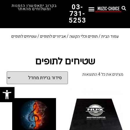
03-
בקרוב יתאפשרו הזמנות
ומשלוחים מהאתר
731-
5253
המדריך לבחירת הגיטרה הראשונה שלך – כל מה שצריך לדעת!
עמוד הבית
/
תופים וכלי הקשה
/
אביזרים לתופים
/ שטיחים לתופים
שטיחים לתופים
מציגים את כל ⁦4⁩ התוצאות
פתח סרג