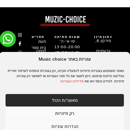
כתובתינו
שעות פתיחה
תפריט
סירקין 6,
ימי א׳-ה׳:
חנות
13:00-20:00
בית ספר
גבעתיים
לנגינה
ימי ו׳ וערבי חג:
המדריך
03-731-
10:00-15:00
עוגיות באתר Music choice
לבחירת
5253
גיטרה
סטאפ
האתר משתמש בעוגיות חיוניות להפעלה תקינה, וכן בעוגיות נוספות לשיפור חוויית
לגיטרות
על ידי
הגלישה וניתוח שימוש. ניתן לאשר את כל סוגי העוגיות או לאפשר רק עוגיות
טכנאי
חיוניות. למידע נוסף ראו את
מדיניות העוגיות
גיטרות
מנוסה
מאשר/ת הכול
הצהרת נגישות
מדיניות הפרטיות
מדיניות עוגיות
מדיניות משלוחים והחזרות
תקנון אתר
יצירת קשר
מקדם אתרים
רק חיוניות
הגדרות עוגיות