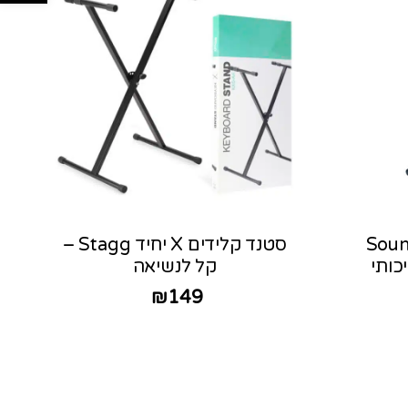
Sound Kin
סטנד קלידים X יחיד Stagg –
כותי
קל לנשיאה
₪
149