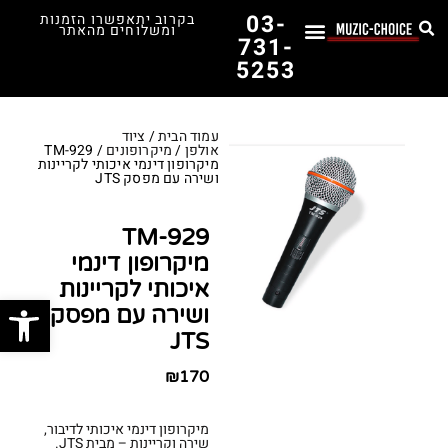
03-
בקרוב יתאפשרו הזמנות
ומשלוחים מהאתר
731-
5253
לימוד נגינה
תופים יד שנייה
תופים וכלי הקשה
כלי קשת וכלי נשיפה
אולפן, הגברה ומגברים
אורגנים, פסנתרים ומקלדות
גיטרות וכלי מיתר
ציוד למוזיקאים
המדריך לבחירת הגיטרה הראשונה שלך – כל מה שצריך לדעת!
עמוד הבית
/
ציוד
אולפן
/
מיקרופונים
/ TM-929
מיקרופון דינמי איכותי לקריינות
ושירה עם מפסק JTS
TM-929
מיקרופון דינמי
איכותי לקריינות
פתח סרג
ושירה עם מפסק
JTS
₪
170
מיקרופון דינמי איכותי לדיבור,
שירה וקריינות – מבית JTS.