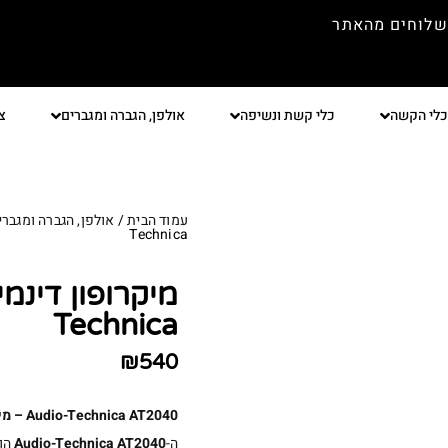
שלוחים מהאתר
כלי הקשה
כלי קשת ונשיפה
אולפן, הגברה ומגברים
צ
עמוד הבית
/
אולפן, הגברה ומגברי
Technica
Technica
₪
540
Audio-Technica AT2040 – מיקרופון דינמי מקצועי לפודקאסטים, סטרימינג ויצירת תוכן
ה-
Audio-Technica AT2040
הוא