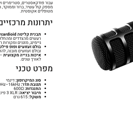
עבור פודקאסטרים, סטרימרים ויו
מספק קול עשיר, ברור וממוקד, ת
מטופלים אקוסטית.
יתרונות מרכזיים
תבנית קליטה Hypercardioid
רעשים מהצדדים ומהחלק ה
גיימינג, מזגנים ומקורות 
בולם זעזועים ופופ פילט
ובולם זעזועים מובנה, להפחתת רעשי 
איכות בנייה מקצועית
– 
לאורך שנים.
מפרט טכני
סוג המיקרופון:
דינמי
תגובת תדר:
‎80Hz–16kHz
התנגדות:
‎600Ω
חיבור יציאה:
XLR ‏3 פינים מובנה
משקל:
‎615 גרם