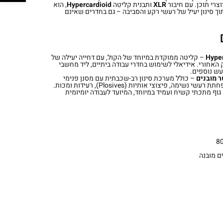
צרי תוכן. עם חיבור
XLR
ותבנית קליטה
Hypercardioid
, הוא
וך סינון יעיל של רעשי רקע והסביבה – גם בחדרים שאינם
– קליטה ממוקדת במיוחד של הקול, עם דחייה יעילה של
אחורי. אידיאלי לשימוש בחדרי עבודה ביתיים, ליד מחשבי
רעש נוספים.
ר מובנים
– כולל מערכת סינון רב-שכבתית עם מסנן פנימי
נשימה, פיצוצי אותיות (Plosives), רעידות ומכות.
גוף מתכתי קשיח ועמיד במיוחד, המיועד לעבודה יומיומית