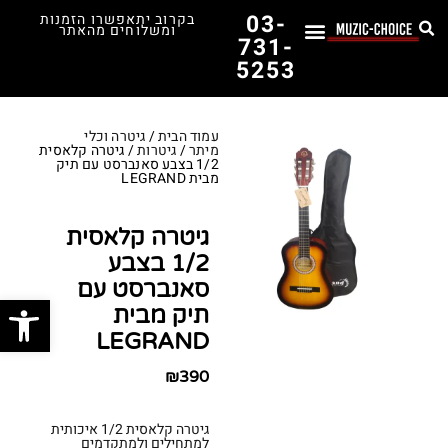
03-
בקרוב יתאפשרו הזמנות
ומשלוחים מהאתר
731-
5253
לימוד נגינה
תופים יד שנייה
תופים וכלי הקשה
כלי קשת וכלי נשיפה
אולפן, הגברה ומגברים
אורגנים, פסנתרים ומקלדות
גיטרות וכלי מיתר
ציוד למוזיקאים
המדריך לבחירת הגיטרה הראשונה שלך – כל מה שצריך לדעת!
עמוד הבית
/
גיטרה וכלי
מיתר
/
גיטרות
/ גיטרה קלאסית
1/2 בצבע סאנברסט עם תיק
מבית LEGRAND
גיטרה קלאסית
1/2 בצבע
סאנברסט עם
פתח סרג
תיק מבית
LEGRAND
₪
390
גיטרה קלאסית 1/2 איכותית
למתחילים ולמתקדמים