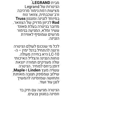
מבית
LEGRAND
.
הגיטרות של Legrand
מציעות רמת גימור מרהיבה
ורב־שכבתית, צוואר נוח
במיוחד לנגינה ומנגנון
Truss
Rod
לכיוון מדויק של הצוואר.
מדובר בגיטרה בעלת סאונד
עשיר ומלא, המגיעה בגימור
מרשים שמוסיף לאווירת
הנגינה.
לכל מי שנכנס לעולם הגיטרה
ורוצה להתחיל ברגל ימין – ה-
LC-10 היא בחירה מעולה.
נוחות הנגינה והצליל האיכותי
שלה מעניקים תמורה יוצאת
דופן ביחס למחיר. הגיטרה
עשויה מעץ
Linden
ו-
Maple
,
שילוב שמספק תגובה מאוזנת
ותחושה שמזמינה להמשיך
לנגן עוד ועוד.
הגיטרה מגיעה עם תיק בד
וזמינה במגוון צבעים.