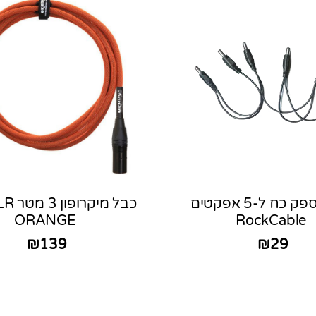
כבל לספק כח ל-5 אפקטים
כבל מי
ORANGE
RockCable
₪
139
₪
29