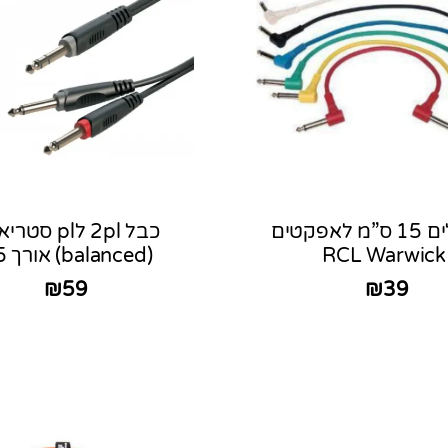
6 כבלים 15 ס”מ לאפקטים
כבל 2pl לpl סט
RCL Warwick
(balanced) אורך 5מ.
₪
59
₪
39