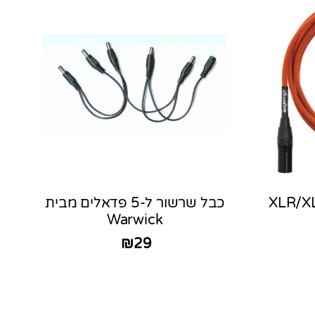
קרופון 3 מטר XLR/XLR
כבל שרשור ל-5 פדאלים מבית
Warwick
₪
29