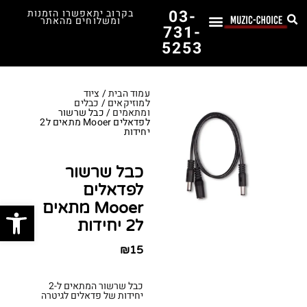
03-
בקרוב יתאפשרו הזמנות
ומשלוחים מהאתר
731-
5253
לימוד נגינה
תופים יד שנייה
תופים וכלי הקשה
כלי קשת וכלי נשיפה
אולפן, הגברה ומגברים
אורגנים, פסנתרים ומקלדות
גיטרות וכלי מיתר
ציוד למוזיקאים
המדריך לבחירת הגיטרה הראשונה שלך – כל מה שצריך לדעת!
עמוד הבית
/
ציוד
למוזיקאים
/
כבלים
ומתאמים
/ כבל שרשור
לפדאלים Mooer מתאים ל2
יחידות
כבל שרשור
לפדאלים
פתח סרג
Mooer מתאים
ל2 יחידות
₪
15
כבל שרשור המתאים ל-2
יחידות של פדאלים לגיטרה