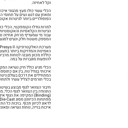
וקל לאחיזה.
הכלי עשוי כולו מעץ מהגוני איכות
ומאוזן עם דגש נעים על תחומי הת
הפופולריים ביותר לגיטרות אקו
הגיטרות הקלאסיות והאקוסטיות הק
המספק משטח חלק ונעים למגע.
האמינות והמדויקות ביותר בתעש
כוללת מכוון מובנה לנוחות מרבית
להופעות מוגברות על במה.
הכלי מגיע כולל תיק נשיאה המקל
איכותי בגודל נוח, בין אם כתוספ
בכלי תורמים לצליל עשיר ולתחוש
התהודה בין הצוואר לגוף הכלי, מ
(Binding) המקיפה את הג
לדאוג לכיוון תכוף. בזכות כל ה
איכות בנייה, נוחות נשיאה וסאו