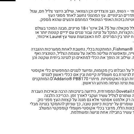
י – הטופ, הגב והצדדים וכן הצוואר, שילוב היוצר צליל חם, עגול
דרים הבינוניים. עץ המהגוני נחשב לאחד מסוגי העץ
סטיות בזכות האופי הטונאלי המחמם והנעים שהוא מספק.
למרות גודלו הקומפקטי, הכלי כולל סקאלה של 24.75 אינץ’ ו-18 סריגים, מבנה המוכר בעולם
צרות, המקל על נגינה עבור נגנים עם ידיים קטנות יותר או
עבור מי שמעדיף מרחק אחיזה נוח יותר בין הסריגים. לוח האצבועות עשוי עץ Laurel איכותי,
מערכת האלקטרוניקה Fishman® Presys II, המותקנת בכלי, נחשבת לאחת ממערכות ההגברה
ייה, ומאפשרת שליטה מלאה על עוצמת הצליל, הטונציה ואף
. שילוב זה הופך את הכלי למתאים הן לנגינה ביתית שקטה והן
 על הובלתו בין מקומות, ומיועד לנגנים המחפשים כלי אקוסטי
ת לגיטרת בס חשמלית קיימת ובין אם ככלי ראשון לנגנים
המתחילים את דרכם בעולם גיטרות הבס האקוסטיות. מיתרי D’Addario® PBB170 המותקנים
ת נגינה נעימה מהרגע הראשון.
חיבור הצוואר לגוף מבוצע בשיטת Dovetail המסורתית, הידועה ביציבותה הרבה ובאיכות העברת
ה שתורם לצליל עשיר ועקבי לאורך זמן. הכריכה הלבנה
וף אינה רק אלמנט אסתטי אלא גם מגנה על קצוות העץ מפני נזק.
מפתחות הכיוונון מסוג Die-Cast שומרים על יציבות כיוונון טובה, כך שניתן להתמקד בנגינה מבלי
תכונות הללו, מדובר בכלי אקוסטי-חשמלי קומפקטי המשלב
נד עשיר בחבילה אחת נגישה ומשתלמת.