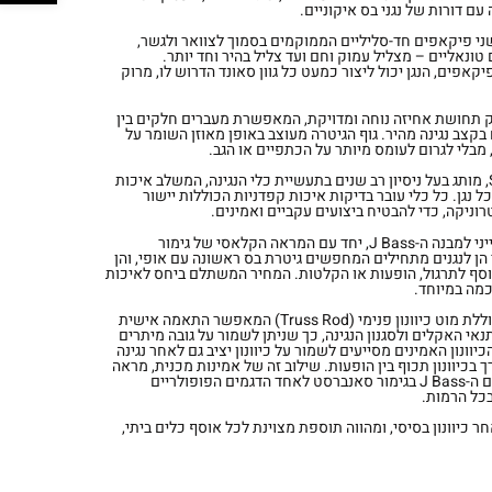
עם דורות של נגני בס איקוניים.
ף בסגנון J Bass כולל שני פיקאפים חד-סליליים הממוקמים בסמוך לצוואר ולגשר,
טונאליים – מצליל עמוק וחם ועד צליל בהיר וחד יותר.
יקאפים, הנגן יכול ליצור כמעט כל גוון סאונד הדרוש לו, מרוק
ק תחושת אחיזה נוחה ומדויקת, המאפשרת מעברים חלקים בין
ם בקצב נגינה מהיר. גוף הגיטרה מעוצב באופן מאוזן השומר על
מבלי לגרום לעומס מיותר על הכתפיים או הגב.
גיטרת הבס מיוצרת על ידי Stagg, מותג בעל ניסיון רב שנים בתעשיית כלי הנגינה, המשלב איכות
ל נגן. כל כלי עובר בדיקות איכות קפדניות הכוללות יישור
טרוניקה, כדי להבטיח ביצועים עקביים ואמינים.
בזכות הצליל החם והעשיר האופייני למבנה ה-J Bass, יחד עם המראה הקלאסי של גימור
הן לנגנים מתחילים המחפשים גיטרת בס ראשונה עם אופי, והן
 נוסף לתרגול, הופעות או הקלטות. המחיר המשתלם ביחס לאיכות
כמה במיוחד.
מעבר לעיצוב ולסאונד, הגיטרה כוללת מוט כיוונון פנימי (Truss Rod) המאפשר התאמה אישית
י האקלים ולסגנון הנגינה, כך שניתן לשמור על גובה מיתרים
יוונון האמינים מסייעים לשמור על כיוונון יציב גם לאחר נגינה
בכיוונון תכוף בין הופעות. שילוב זה של אמינות מכנית, מראה
קלאסי וסאונד גמיש הופך את דגם ה-J Bass בגימור סאנברסט לאחד הדגמים הפופולריים
בכל הרמות.
חר כיוונון בסיסי, ומהווה תוספת מצוינת לכל אוסף כלים ביתי,