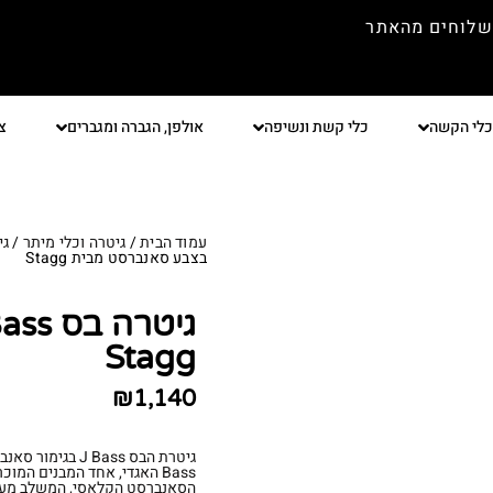
שלוחים מהאתר
כלי הקשה
כלי קשת ונשיפה
אולפן, הגברה ומגברים
צ
עמוד הבית
/
גיטרה וכלי מיתר
/
גי
בצבע סאנברסט מבית Stagg
Stagg
₪
1,140
Bass האגדי, אחד המבנים המ
הסאנברסט הקלאסי, המשלב מעבר ה