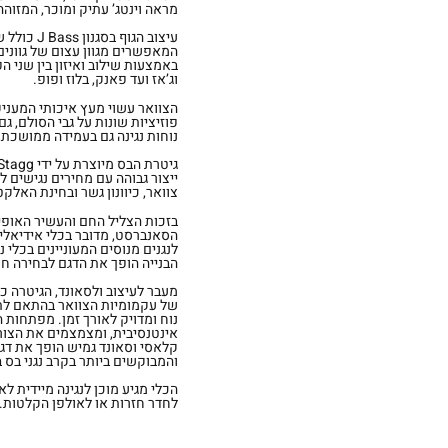
מראה וינטג’ עתיק ומוכר, המזוהה 
עיצוב הגו
המאפשרים מגוון עצום של גוונים 
באמצעות שילוב ואיזון בין שני הפ
וג’אז ועד פאנק, בלוז ופופ.
הצוואר עשוי מעץ איכותי המעני
פוזיציות שונות על גבי הסולם, ג
נוחות נגינה גם בעמידה ממושכת, 
ייצור גבוהה עם מחירים נגישים לכ
צוואר, כיוונון גשר ובחינת האלק
הסאנברסט, מדובר בכלי אידיאלי 
לנגנים מנוסים המעוניינים בכלי
הבנייה הופך את הדגם לבחירה ח
של עקמומיות הצוואר בהתאם לתנא
נוח ומדויק לאורך זמן. מפתחות הכ
אינטנסיבית, ומצמצמים את הצורך 
והמבוקשים ביותר בקרב נגני בס 
הכלי מגיע מוכן לנגינה מיידית לא
לחדר חזרות או לאולפן הקלטות.