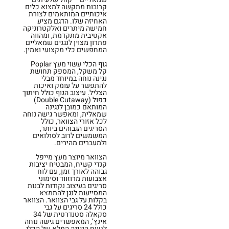
קרובות מתקשה למצוא כלים
איכותיים המותאמים לצורת
האחיזה שלו. הדגם מציע
חמישה מיתרים ואלקטרוניקה
אקטיבית מתקדמת, ומהווה
פתרון מצוין לנגנים שמאליים
המחפשים כלי מקצועי ואמין.
גוף הכלי עשוי מעץ Poplar
קל משקל, המספק תחושת
נגינה נוחה במיוחד מבלי
להתפשר על עומק ואיכות
הצליל. עיצוב הגוף כולל חיתוך
כפול (Double Cutaway)
המותאם כמובן לנגינה
שמאלית, ומאפשר גישה נוחה
לכל אזורי הצוואר, כולל
הסריגים הגבוהים ביותר,
המשמשים לרוב לסולואים
ולמעברים מהירים.
הצוואר מיוצר מעץ מייפל
קנדי קשיח, המבטיח יציבות
גבוהה לאורך זמן, עם לוח
אצבועות מרוזווד וסימוני
סריגים בעיצוב נקודות לבנות
המסייעות לנגן להתמצא
בקלות על גבי הצוואר. הצוואר
כולל 24 סריגים על גבי
סקאלה סטנדרטית של 34
אינץ’, המאפשרים גישה נוחה
לטווח הנגינה המלא של הכלי.