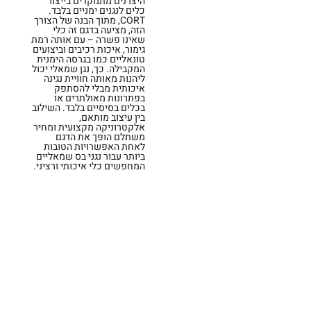
היצרנים מתמקדים בייצור
כלים לנגנים ימניים בלבד.
CORT, מתוך הבנה של הצורך
הזה, מציעה בדגם זה כלי
שאינו פשרה – עם אותה רמת
גימור, איכות רכיבים וביצועים
טונאליים כמו בגרסה הימנית
המקבילה. כך, נגן שמאלי יכול
ליהנות מאותה חוויית נגינה
איכותית מבלי להסתפק
בפתרונות מאולתרים או
בכלים בסיסיים בלבד. השילוב
בין עיצוב מותאם,
אלקטרוניקה מקצועית ומחיר
משתלם הופך את הדגם
לאחת האפשרויות הטובות
ביותר עבור נגני בס שמאליים
המחפשים כלי איכותי ורציני.