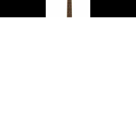
גיטרה בס אקוסטית מוגברת Satin Natural מבית Dean
₪
1,399