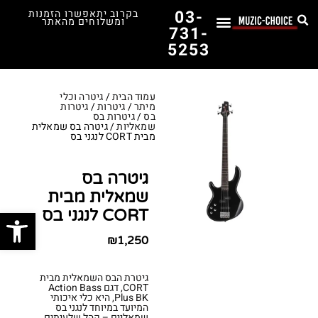
03-
בקרוב יתאפשרו הזמנות
ומשלוחים מהאתר
731-
5253
לימוד נגינה
תופים יד שנייה
תופים וכלי הקשה
כלי קשת וכלי נשיפה
אולפן, הגברה ומגברים
אורגנים, פסנתרים ומקלדות
גיטרות וכלי מיתר
ציוד למוזיקאים
המדריך לבחירת הגיטרה הראשונה שלך – כל מה שצריך לדעת!
עמוד הבית
/
גיטרה וכלי
מיתר
/
גיטרות
/
גיטרות
בס
/
גיטרות בס
שמאליות
/ גיטרה בס שמאלית
מבית CORT לנגני בס
גיטרה בס
שמאלית מבית
פתח סרג
CORT לנגני בס
₪
1,250
גיטרת הבס השמאלית מבית
CORT, דגם Action Bass
Plus BK, היא כלי איכותי
המיועד במיוחד לנגני בס
שמאליים – קהל שלעיתים