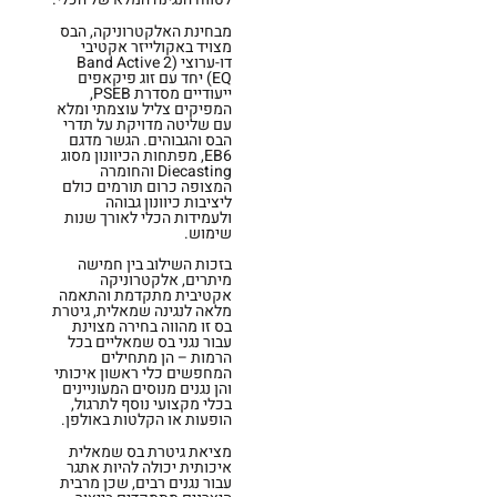
מבחינת האלקטרוניקה, הבס
מצויד באקולייזר אקטיבי
דו-ערוצי (2 Band Active
EQ) יחד עם זוג פיקאפים
ייעודיים מסדרת PSEB,
המפיקים צליל עוצמתי ומלא
עם שליטה מדויקת על תדרי
הבס והגבוהים. הגשר מדגם
EB6, מפתחות הכיוונון מסוג
Diecasting והחומרה
המצופה כרום תורמים כולם
ליציבות כיוונון גבוהה
ולעמידות הכלי לאורך שנות
שימוש.
בזכות השילוב בין חמישה
מיתרים, אלקטרוניקה
אקטיבית מתקדמת והתאמה
מלאה לנגינה שמאלית, גיטרת
בס זו מהווה בחירה מצוינת
עבור נגני בס שמאליים בכל
הרמות – הן מתחילים
המחפשים כלי ראשון איכותי
והן נגנים מנוסים המעוניינים
בכלי מקצועי נוסף לתרגול,
הופעות או הקלטות באולפן.
מציאת גיטרת בס שמאלית
איכותית יכולה להיות אתגר
עבור נגנים רבים, שכן מרבית