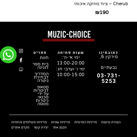
Cherub – ציוד מוזיקה איכותי
₪
190
כתובתינו
שעות פתיחה
תפריט
סירקין 6,
ימי א׳-ה׳:
חנות
13:00-20:00
בית ספר
גבעתיים
לנגינה
ימי ו׳ וערבי חג:
המדריך
03-731-
10:00-15:00
לבחירת
5253
גיטרה
סטאפ
לגיטרות
על ידי
טכנאי
גיטרות
מנוסה
הצהרת נגישות
מדיניות הפרטיות
מדיניות עוגיות
מדיניות משלוחים והחזרות
תקנון אתר
יצירת קשר
מקדם אתרים